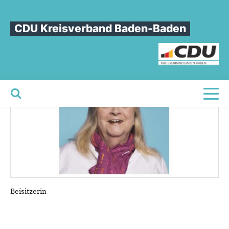
Sie sind hier
»
Irene Seeger
CDU Kreisverband Baden-Baden
Irene
Seeger
Toggl
Beisitzerin