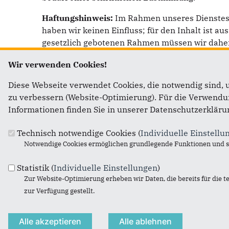
Haftungshinweis:
Im Rahmen unseres Dienstes w
haben wir keinen Einfluss; für den Inhalt ist a
gesetzlich gebotenen Rahmen müssen wir daher j
Wir verwenden Cookies!
Diese Webseite verwendet Cookies, die notwendig sind, 
zu verbessern (Website-Optimierung). Für die Verwendung
Informationen finden Sie in unserer Datenschutzerkläru
Fußbereich
Anschr
Technisch notwendige Cookies (
Individuelle Einstellu
CDU Kre
Notwendige Cookies ermöglichen grundlegende Funktionen und si
vertrete
Kai Whi
Statistik (
Individuelle Einstellungen
)
Zur Website-Optimierung erheben wir Daten, die bereits für die t
Gerwigs
zur Verfügung gestellt.
76437
R
Telefon:
Fax:
+49