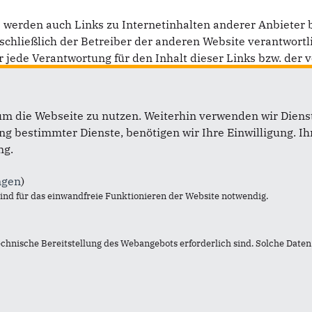
erden auch Links zu Internetinhalten anderer Anbieter ber
usschließlich der Betreiber der anderen Website verantwortl
ede Verantwortung für den Inhalt dieser Links bzw. der v
um die Webseite zu nutzen. Weiterhin verwenden wir Dienst
 bestimmter Dienste, benötigen wir Ihre Einwilligung. Ihr
ng.
ift
Im Web
ngen
)
isverband Baden-Baden
CDU Gemeinderatsfraktion 
nd für das einwandfreie Funktionieren der Website notwendig.
n durch den Vorsitzenden
Baden
ttaker MdB
CDU Kreisverband Rastatt
echnische Bereitstellung des Webangebots erforderlich sind. Solche Daten 
traße 4
CDU Bezirksverband Nordb
astatt
CDU Baden-Württemberg
+49 7222 1577377
CDU Deutschlands
 7222 1577373
CDU/CSU Bundestagsfrakti